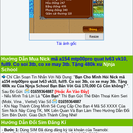
Tải ảnh gốc
Hướng Dẫn Mua Nick
mã a154 mtp00pro quat lv63 vk10,
full9. Co soi 3tb, co xe may 3tb. Tặng 480k xu
Njnja
School
Chỉ Cần Soạn Tin Nhắn Với Nội Dung: "
Bạn Cho Mình Hỏi Nick mã
a154 mtp00pro quat lv63 vk10, full9. Co soi 3tb, co xe may 3tb. Tặng
480k xu Của Njnja School Bạn Bán Với Giá 170,000 Có Còn không?
".
Sau Đó Gửi:
01659364887
[Hoặc Ấn Vào Đây]
- Nếu Mình Trả Lời Là
"Còn Bạn"
Thì Bạn Gửi Thẻ Điện Thoại Kèm Seri
(Mobi, Vina , Viettel) Vào Số
01659364887
- Khi Nạp Thành Công Mình Sẽ Cung Cấp Cho Bạn 4 Mã Số XXXX Của
Sim Nick Này Cùng TK, MK Liên Quan Và Bạn Làm Theo Hướng Dẫn Đổi
Sim Bên Dưới. Giao Dịch Thành Công Nhé!
Hướng Dẫn Đổi Sim Đăng Kí
-
Bước 1:
Dùng SIM Đã dùng đăng ký tài khoản của Teamobi: