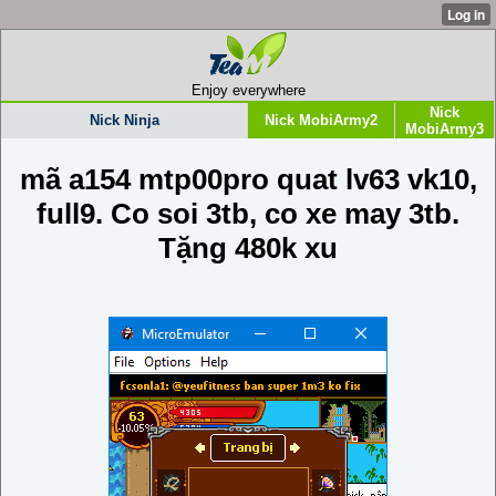
Enjoy everywhere
Nick
Nick Ninja
Nick MobiArmy2
MobiArmy3
mã a154 mtp00pro quat lv63 vk10,
full9. Co soi 3tb, co xe may 3tb.
Tặng 480k xu