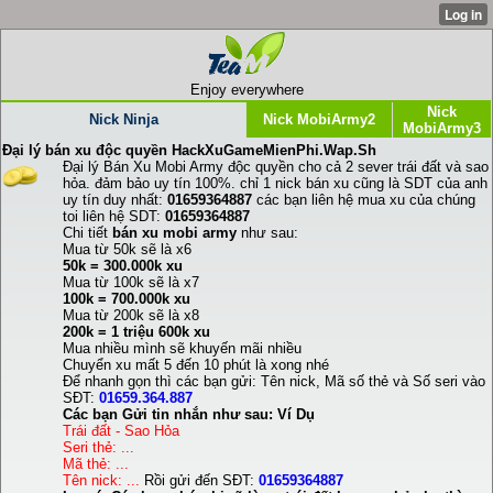
Enjoy everywhere
Nick
Nick Ninja
Nick MobiArmy2
MobiArmy3
Đại lý bán xu độc quyền HackXuGameMienPhi.Wap.Sh
Đại lý Bán Xu Mobi Army độc quyền cho cả 2 sever trái đất và sao
hỏa. đảm bảo uy tín 100%. chỉ 1 nick bán xu cũng là SDT của anh
uy tín duy nhất:
01659364887
các bạn liên hệ mua xu của chúng
toi liên hệ SDT:
01659364887
Chi tiết
bán xu mobi army
như sau:
Mua từ 50k sẽ là x6
50k = 300.000k xu
Mua từ 100k sẽ là x7
100k = 700.000k xu
Mua từ 200k sẽ là x8
200k = 1 triệu 600k xu
Mua nhiều mình sẽ khuyến mãi nhiều
Chuyển xu mất 5 đến 10 phút là xong nhé
Để nhanh gọn thì các bạn gửi: Tên nick, Mã số thẻ và Số seri vào
SĐT:
01659.364.887
Các bạn Gửi tin nhắn như sau: Ví Dụ
Trái đất - Sao Hỏa
Seri thẻ: ...
Mã thẻ: ...
Tên nick: ...
Rồi gửi đến SĐT:
01659364887