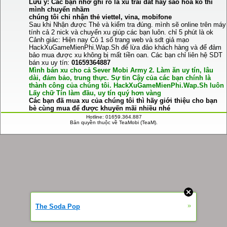
Lưu ý: Các bạn nhớ ghi rõ là xu trái đất hay sao hỏa ko thì
mình chuyển nhầm
chúng tôi chỉ nhận thẻ viettel, vina, mobifone
Sau khi Nhận được Thẻ và kiểm tra đúng. mình sẽ online trên máy
tính cả 2 nick và chuyển xu giúp các bạn luôn. chỉ 5 phút là ok
Cảnh giác: Hiện nay Có 1 số trang web và sdt giả mạo
HackXuGameMienPhi.Wap.Sh để lừa đảo khách hàng và để đảm
bảo mua được xu không bị mất tiền oan. Các bạn chỉ liên hệ SDT
bán xu uy tín:
01659364887
Mình bán xu cho cả Sever Mobi Army 2. Làm ăn uy tín, lâu
dài, đảm bảo, trung thực. Sự tin Cậy của các bạn chính là
thành công của chúng tôi. HackXuGameMienPhi.Wap.Sh luôn
Lấy chữ Tín làm đầu, uy tín quý hơn vàng
Các bạn đã mua xu của chúng tôi thì hãy giới thiệu cho bạn
bè cùng mua để được khuyến mãi nhiều nhé
Hotline: 01659.364.887
Bản quyền thuộc về TeaMobi (TeaM).
»
The Soda Pop